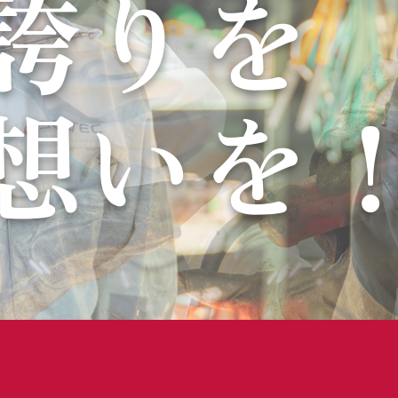
誇りを
想いを