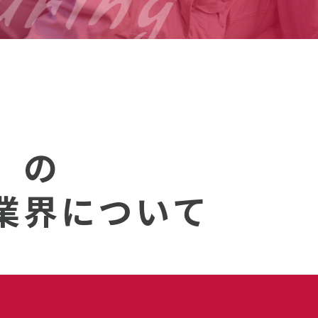
」の
業界について